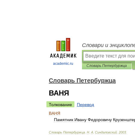
Словари и энциклоп
academic.ru
Словарь Петербуржца
Словарь Петербуржца
ВАНЯ
Толкование
Перевод
ВАНЯ
Памятник
Ивану
Федоровичу
Крузенште
Словарь
Петербуржца
.
Н
.
А
.
Синдаловский
.
2003
.