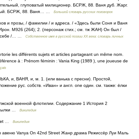
ительный, глуповатый милиционер. БСРЖ, 88. Ваня дуб. Жарг.
евый. БСРЖ, 88. Ваня… …
Большой словарь русских поговорок
хов и прозы, / фамилии / и адреса. / «Здесь были Соня и Ваня
рон. М926 (264); 2. (персонаж стих.; см. тж ЖАН) Он был /
 / себе /… …
Собственное имя в русской поэзии XX века: словарь личных
rie les différents sujets et articles partageant un même nom.
référence à : Prénom féminin : Vania King (1989 ), une joueuse de
çais
А, и, ВАНЯ, и, м. 1. (или ванька с пресни). Простой,
аложение рус. собств. «Иван» и англ. one один. см. также: ёлки
лжской военной флотилии. Содержание 1 История 2
 Ссылки …
Википедия
reet …
Википедия
я авеню Vanya On 42nd Street Жанр драма Режиссёр Луи Маль