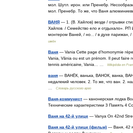
мол. Шутл. ирон. или Пренебр. Несообраз
мол. Пренебр. То же, что Ваня алюмини
ВАНЯ
— 1. (В. Хайлов) везде / отрывки сти
Хайлов. / Семейство ело и отдыхало». РП И
монтером Ваней, / но... / в духе парижан,
имён
Ваня
— Vania Cette page d’homonymie réperto
Vania, Vânia ou est un prénom. Il peut faire 
tennis américaine, Vania… …
Wikipédia en Fran
ваня
— ВАНЁК, ванька, ВАНОК, ванка, ВАНЬК
недалекий человек. 2. То же, что ван. 2. н
…
Словарь русского арго
Ваня-коммунист
— канонерская лодка Во
Технические характеристики 3 Память 4
Ваня на 42-й улице
— Vanya On 42nd St
Ваня на 42-й улице (фильм)
— Ваня, 42 