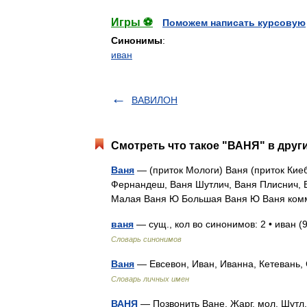
Игры ⚽
Поможем написать курсовую
Синонимы
:
иван
ВАВИЛОН
Смотреть что такое "ВАНЯ" в друг
Ваня
— (приток Мологи) Ваня (приток Киеб
Фернандеш, Ваня Шутлич, Ваня Плиснич, В
Малая Ваня Ю Большая Ваня Ю Ваня ком
ваня
— сущ., кол во синонимов: 2 • иван 
Словарь синонимов
Ваня
— Евсевон, Иван, Иванна, Кетевань,
Словарь личных имен
ВАНЯ
— Позвонить Ване. Жарг. мол. Шутл.