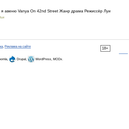
 я авеню Vanya On 42nd Street Жанр драма Режиссёр Луи
дия
ка
,
Реклама на сайте
18+
omla,
Drupal,
WordPress, MODx.