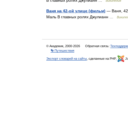
В главных ролях Джулианн …
Википедия
Ваня на 42-ой улице (фильм)
— Ваня, 42
Маль В главных ролях Джулианн …
Википе
© Академик, 2000-2026
Обратная связь:
Техподдерж
👣 Путешествия
Экспорт словарей на сайты
, сделанные на PHP,
Jo