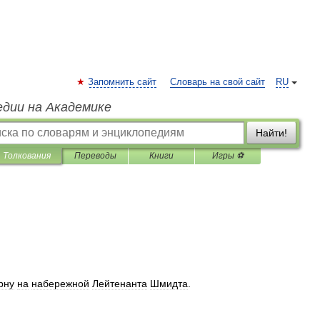
Запомнить сайт
Словарь на свой сайт
RU
едии на Академике
Найти!
Толкования
Переводы
Книги
Игры ⚽
рну
на
набережной
Лейтенанта
Шмидта
.