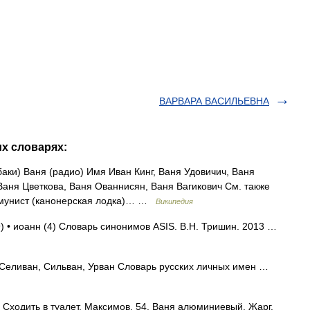
ВАРВАРА ВАСИЛЬЕВНА
их словарях:
аки) Ваня (радио) Имя Иван Кинг, Ваня Удовичич, Ваня
аня Цветкова, Ваня Ованнисян, Ваня Вагикович См. также
мунист (канонерская лодка)… …
Википедия
(9) • иоанн (4) Словарь синонимов ASIS. В.Н. Тришин. 2013 …
 Селиван, Сильван, Урван Словарь русских личных имен …
 Сходить в туалет. Максимов, 54. Ваня алюминиевый. Жарг.